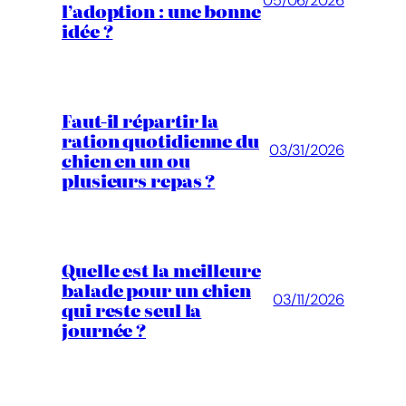
05/06/2026
l’adoption : une bonne
idée ?
Faut-il répartir la
ration quotidienne du
03/31/2026
chien en un ou
plusieurs repas ?
Quelle est la meilleure
balade pour un chien
03/11/2026
qui reste seul la
journée ?