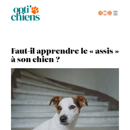
Aller
au
Instagram
YouTube
WhatsApp
éducateur comportementaliste canin dans l’ouest lyonnais
contenu
Faut-il apprendre le « assis »
à son chien ?