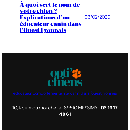
À quoi sert le nom de
votre chien ?
Explications d’un
03/02/2026
éducateur canin dans
l’Ouest Lyonnais
éducateur comportementaliste canin dans l'ouest lyonnais
10, Route du mouchetier 69510 MESSIMY |
06 16 17
48 61