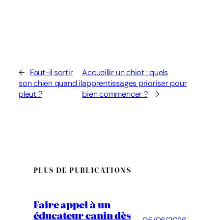
←
Faut-il sortir
Accueillir un chiot : quels
son chien quand il
apprentissages prioriser pour
pleut ?
bien commencer ?
→
PLUS DE PUBLICATIONS
Faire appel à un
éducateur canin dès