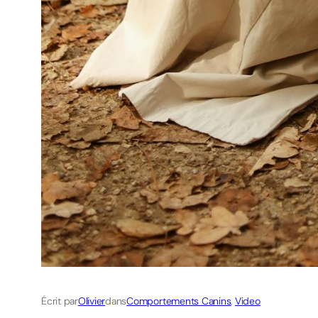
Écrit par
Olivier
dans
Comportements Canins
, 
Video